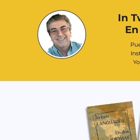
In 
En
Pue
In
Yo