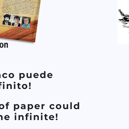
nco puede
finito!
of paper could
e infinite!