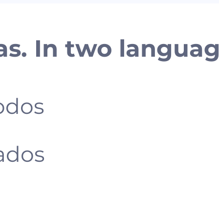
as. In two languag
odos
ados