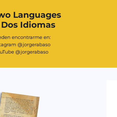
Two Languages
 Dos Idiomas
den encontrarme en:
stagram @jorgerabaso
uTube @jorgerabaso